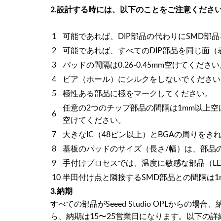
2.設計する時には、以下のことをご注意くださ
1
可能であれば、DIP部品の代わりにSMD部
2
可能であれば、すべてのDIP部品を同じ面（
3
パッドの間隔は0.26-0.45mm空けてくださ
4
ビア（ホール）にシルクをしないでください
5
極性ある部品に極をマークしてください。
任意の2つのチップ部品の間隔は1mm以上
6
空けてください。
7
大きなIC（48ピン以上）とBGAの周りをき
8
基板のパッドのサイズ（長さ/幅）は、部品
9
手付けプロセスでは、温度に敏感な部品（L
10
半田付け点と隣接するSMD部品との間隔は1
3.納期
すべての部品がSeeed Studio OPLから
ら、納期は15〜25営業日になります。以下の