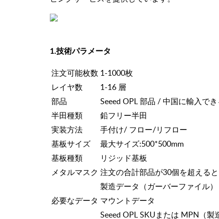
1.技術パラメータ
注文可能枚数
1-1000枚
レイヤ数
1-16 層
部品
Seeed OPL 部品 / 中国に輸入で
半田種類
鉛フリー半田
実装方法
手付け/ フロー/リフロー
基板サイズ
最大サイズ:500*500mm
基板種類
リジッド基板
メタルマスク
注文の合計部品が30個を超える
製造データ（ガーバーファイル）
必要なデータ
マウントデータ
Seeed OPL SKUまたは MPN