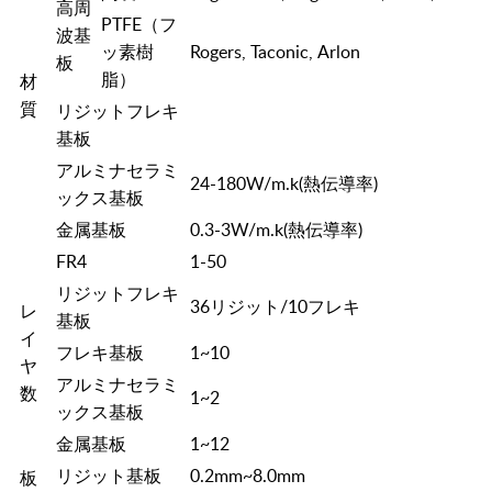
高周
PTFE（フ
波基
ッ素樹
Rogers, Taconic, Arlon
板
脂）
材
質
リジットフレキ
基板
アルミナセラミ
24-180W/m.k(熱伝導率)
ックス基板
金属基板
0.3-3W/m.k(熱伝導率)
FR4
1-50
リジットフレキ
36リジット/10フレキ
レ
基板
イ
フレキ基板
1~10
ヤ
アルミナセラミ
数
1~2
ックス基板
金属基板
1~12
リジット基板
0.2mm~8.0mm
板