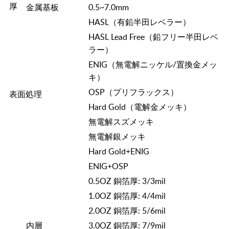
厚
金属基板
0.5~7.0mm
HASL（有鉛半田レベラー）
HASL Lead Free（鉛フリー半田レベ
ラー）
ENIG（無電解ニッケル/置換金メッ
キ）
OSP（プリフラックス）
表面処理
Hard Gold（電解金メッキ）
無電解スズメッキ
無電解銀メッキ
Hard Gold+ENIG
ENIG+OSP
0.5OZ 銅箔厚: 3/3mil
1.0OZ 銅箔厚: 4/4mil
2.0OZ 銅箔厚: 5/6mil
内層
3.0OZ 銅箔厚: 7/9mil