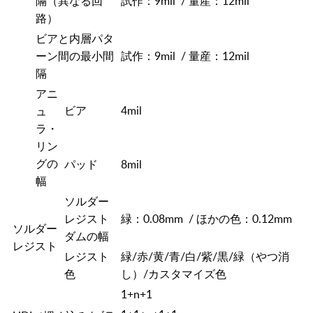
隔（異なる回
試作：9mil / 量産：12mil
路）
ビアと内層パタ
ーン間の最小間
試作：9mil / 量産：12mil
隔
アニ
ビア
4mil
ュ
ラ・
リン
グの
パッド
8mil
幅
ソルダー
レジスト
緑：0.08mm / ほかの色：0.12mm
ソルダー
ダムの幅
レジスト
レジスト
緑/赤/黄/青/白/紫/黒/緑（やつ消
色
し）/カスタマイズ色
1+n+1