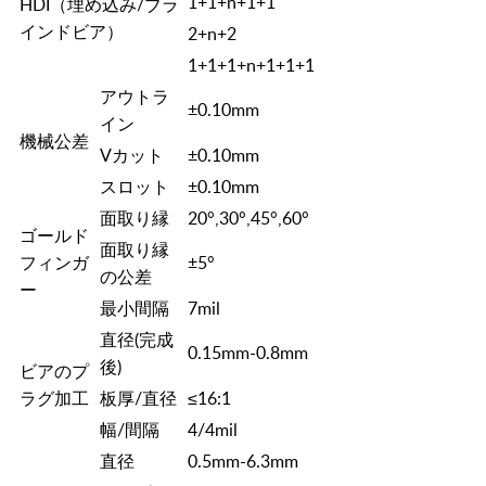
1+1+n+1+1
HDI（埋め込み/ブラ
インドビア）
2+n+2
1+1+1+n+1+1+1
アウトラ
±0.10mm
イン
機械公差
Vカット
±0.10mm
スロット
±0.10mm
面取り縁
20°,30°,45°,60°
ゴールド
面取り縁
フィンガ
±5°
の公差
ー
最小間隔
7mil
直径(完成
0.15mm-0.8mm
後)
ビアのプ
ラグ加工
板厚/直径
≤16:1
幅/間隔
4/4mil
直径
0.5mm-6.3mm