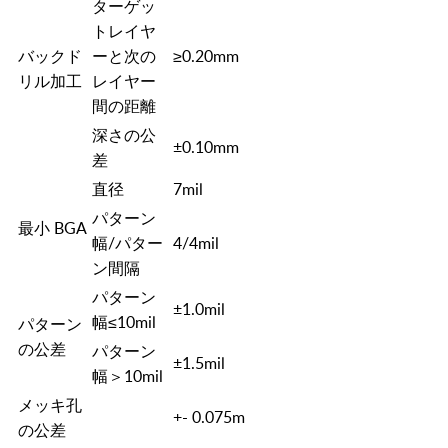
ターゲッ
トレイヤ
バックド
ーと次の
≥0.20mm
リル加工
レイヤー
間の距離
深さの公
±0.10mm
差
直径
7mil
パターン
最小 BGA
幅/パター
4/4mil
ン間隔
パターン
±1.0mil
幅≤10mil
パターン
の公差
パターン
±1.5mil
幅＞10mil
メッキ孔
+- 0.075m
の公差